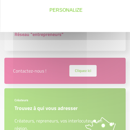
Chiffres clés 2023
PERSONALIZE
Réseau "partenaires"
Réseau "entrepreneurs"
Contactez-nous !
Cliquez ici
Créateurs
Trouvez à qui vous adresser
Créateurs, repreneurs, vos interlocuteurs en
région.