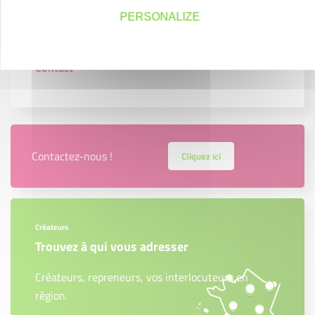
Je cherche un local et/ou une activité
PERSONALIZE
Foire aux questions
Contact
Contactez-nous !
Cliquez ici
Créateurs
Trouvez à qui vous adresser
Créateurs, repreneurs, vos interlocuteurs en
région.