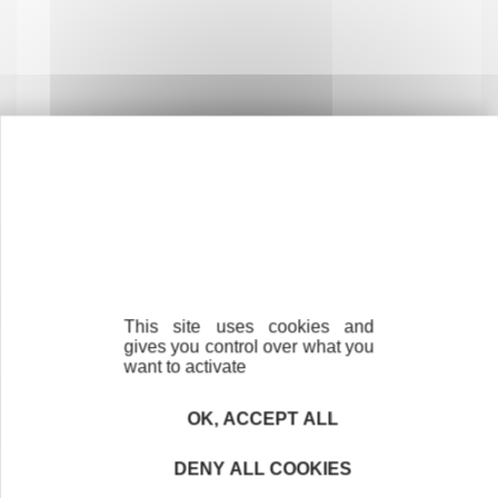
Je me lance
Notre promesse
Mon kit entrepreneur . appli mobile
This site uses cookies and
gives you control over what you
want to activate
Mon kit entrepreneur . podcasts
OK, ACCEPT ALL
Mat'IN &'co : les indispensables à connaitre avant
de se lancer
DENY ALL COOKIES