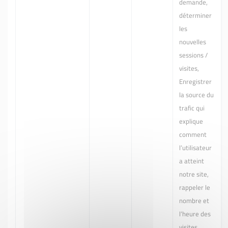
demande,
déterminer
les
nouvelles
sessions /
visites,
Enregistrer
la source du
trafic qui
explique
comment
l’utilisateur
a atteint
notre site,
rappeler le
nombre et
l’heure des
visites