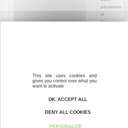
précédentes
et
Déterminer
le début et
la fin d’une
session.
(
Voir le site
officiel
).
Google
Voir le site
This site uses cookies and
Map
officiel
gives you control over what you
want to activate
Facebook
Voir le site
OK, ACCEPT ALL
officiel
DENY ALL COOKIES
Twitter
13 mois
Voir le site
maximum
officiel
PERSONALIZE