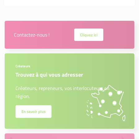
Contactez-nous !
Cliquez ici
Créateurs
Trouvez à qui vous adresser
Créateurs, repreneurs, vos interlocuteurs en
région.
En savoir plus