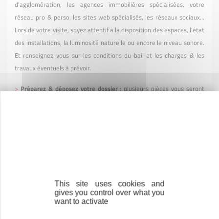
d'agglomération, les agences immobilières spécialisées, votre
réseau pro & perso, les sites web spécialisés, les réseaux sociaux...
Lors de votre visite, soyez attentif à la disposition des espaces, l'état
des installations, la luminosité naturelle ou encore le niveau sonore.
Et renseignez-vous sur les conditions du bail et les charges & les
travaux éventuels à prévoir.
>
Préparez & déposez votre dossier :
plusieurs pièces vous seront
demandées pour assurer au propriétaire ou gestionnaire du local de
votre solvabilité et de la viabilité de votre projet d'entreprise, parmi
lesquelles : extrait Kbis, statuts de société si concerné, ...
>
Assurez votre local & préparez l'ouverture :
en tant que gérant de
votre espace commercial, la sécurité de celui-ci est de votre
responsabilité. Vérifiez que votre contrat inclut des garanties contre
This site uses cookies and
les risques suivants : dégâts des eaux, incendies, actes de vol et de
gives you control over what you
vandalisme, bris de glace, dommages électriques et catastrophes
want to activate
naturelles & intempéries. Et suivant votre activité, interrogez-vous