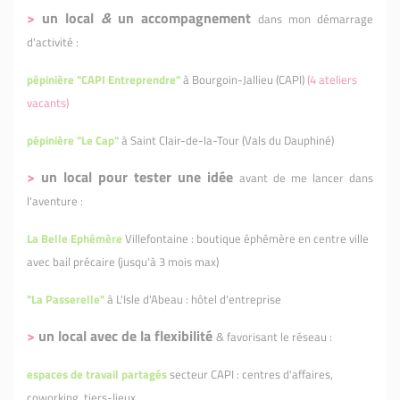
>
un local
&
un accompagnement
dans mon démarrage
d'activité :
pépinière "CAPI Entreprendre"
à Bourgoin-Jallieu (CAPI)
(4 ateliers
vacants)
pépinière "Le Cap"
à Saint Clair-de-la-Tour (Vals du Dauphiné)
>
un local pour tester une idée
avant de me lancer dans
l'aventure :
La Belle Ephémère
Villefontaine : boutique éphémère en centre ville
avec bail précaire (jusqu'à 3 mois max)
"La Passerelle"
à L'Isle d'Abeau : hôtel d'entreprise
>
un local avec de la flexibilité
& favorisant le réseau :
espaces de travail partagés
secteur CAPI : centres d'affaires,
coworking, tiers-lieux