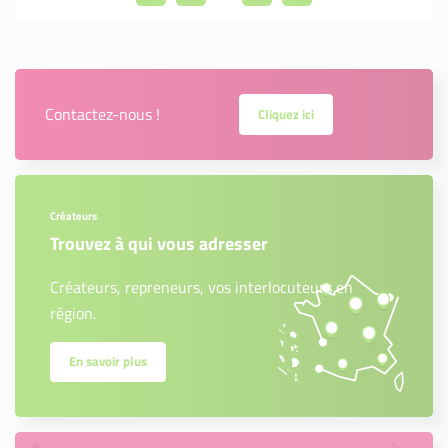
Contactez-nous !
Cliquez ici
Créateurs
Trouvez à qui vous adresser
Créateurs, repreneurs, vos interlocuteurs en
région.
En savoir plus