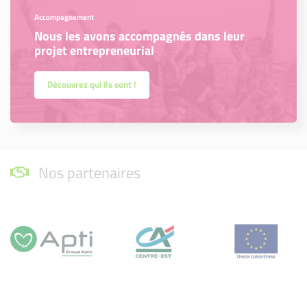
Accompagnement
Nous les avons accompagnés dans leur
projet entrepreneurial
Découvrez qui ils sont !
Nos partenaires