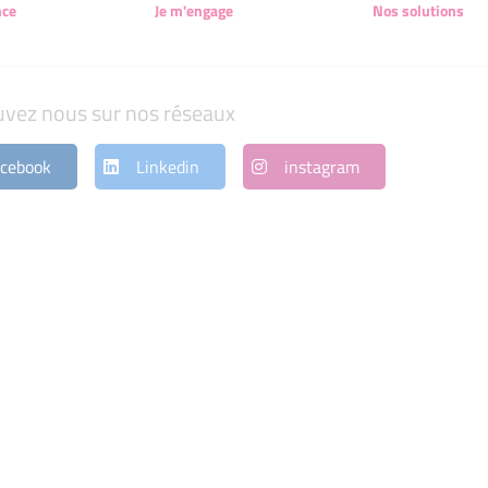
nce
Je m'engage
Nos solutions
uvez nous sur nos réseaux
cebook
Linkedin
instagram