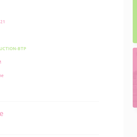
021
UCTION-BTP
M
ne
se