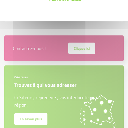
Contactez-nous !
Cliquez ici
Créateurs
Trouvez à qui vous adresser
Créateurs, repreneurs, vos interlocuteurs en
région.
En savoir plus