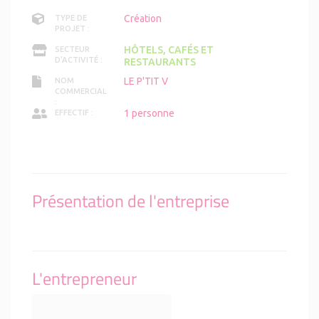
Création
TYPE DE
PROJET :
HÔTELS, CAFÉS ET
SECTEUR
D'ACTIVITÉ :
RESTAURANTS
LE P'TIT V
NOM
COMMERCIAL
:
1 personne
EFFECTIF :
Présentation de l'entreprise
L'entrepreneur