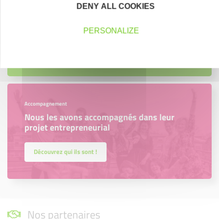
DENY ALL COOKIES
Créateurs, repreneurs, vos interlocuteurs en
région.
PERSONALIZE
En savoir plus
Accompagnement
Nous les avons accompagnés dans leur
projet entrepreneurial
Découvrez qui ils sont !
Nos partenaires