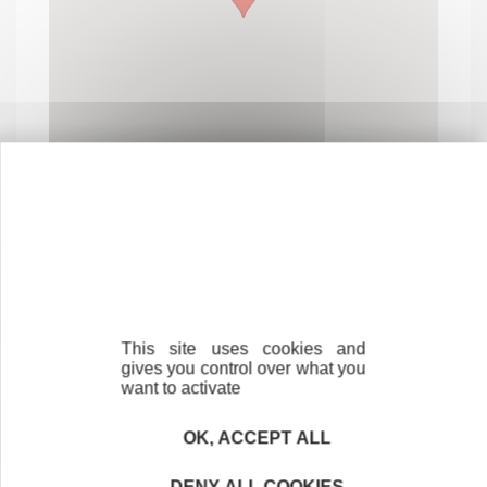
Contactez-nous !
Cliquez ici
This site uses cookies and
gives you control over what you
want to activate
Créateurs
Trouvez à qui vous adresser
OK, ACCEPT ALL
Créateurs, repreneurs, vos interlocuteurs en