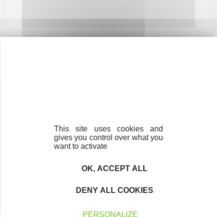
Contactez-nous !
Cliquez ici
This site uses cookies and
Créateurs
gives you control over what you
Trouvez à qui vous adresser
want to activate
Créateurs, repreneurs, vos interlocuteurs en
OK, ACCEPT ALL
région.
DENY ALL COOKIES
En savoir plus
PERSONALIZE