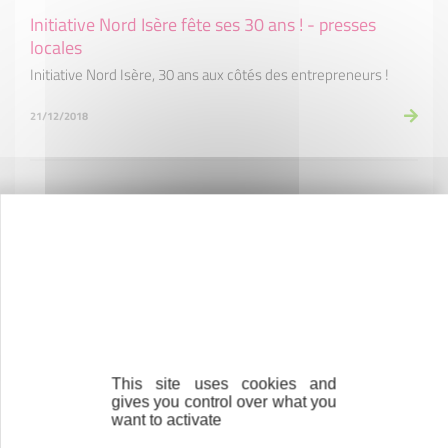
Initiative Nord Isère fête ses 30 ans ! - presses
locales
Initiative Nord Isère, 30 ans aux côtés des entrepreneurs !
21/12/2018
Initiative Nord Isère : un impact toujours positif sur
l'économie - L'Essor
2017, impact positif d'Initiative Nord Isère sur l'économie
locale
11/06/2018
This site uses cookies and
gives you control over what you
Initiative Nord Isère : un partenaire précieux - Le
want to activate
Dauphiné Libéré